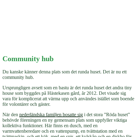
Community hub
Du kanske känner denna plats som det runda huset. Det är nu ett
community hub.
Ursprungligen avsett som en bastu är det runda huset det andra tiny
house som byggdes på Hästekasen gård, år 2012. Det visade sig
vara för komplicerat att värma upp och användes istället som boende
för volontärer och gäster.
När den
nederländska familjen bosatte sig
i det stora ”Röda huset”
behövde föreningen en ny gemensam plats som uppfyller viktiga
kollektiva funktioner. Här finns en dusch, med en
varmvattenberedare och en vattenpump, en tvättstation med en
tvättmaskin, och ett kök, med en spis, ett kylskåp och en diskho för