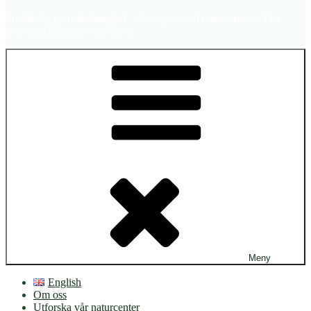
Småskalig permakulturgård – Äventyrs- och naturcenter – Tiny
house-by | Sveriges västkust
Meny
English
Om oss
Utforska vår naturcenter