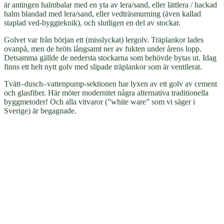
är antingen halmbalar med en yta av lera/sand, eller lättlera / hackad
halm blandad med lera/sand, eller vedträsmurning (även kallad
staplad ved-byggteknik), och slutligen en del av stockar.
Golvet var från början ett (misslyckat) lergolv. Träplankor lades
ovanpå, men de bröts långsamt ner av fukten under årens lopp.
Detsamma gällde de nedersta stockarna som behövde bytas ut. Idag
finns ett helt nytt golv med slipade träplankor som är ventilerat.
Tvätt–dusch–vattenpump-sektionen har lyxen av ett golv av cement
och glasfiber. Här möter modernitet några alternativa traditionella
byggmetoder! Och alla vitvaror (”white ware” som vi säger i
Sverige) är begagnade.