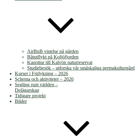
AirBnB vistelse på gården
Båtutflykt på Koljöfjorden
Kanottur till Kalvön naturreservat
Studiebesök – utforska vår småskaliga permakulturgård
Kurser i Fridykning – 2026
Schema och aktiviteter – 2026
Segling runt världen –
Delägarskap
Tidigare projekt
Bilder