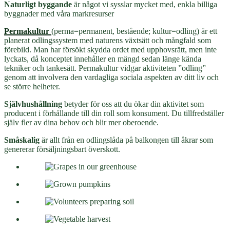
Naturligt byggande
är något vi sysslar mycket med, enkla billiga
byggnader med våra markresurser
Permakultur
(perma=permanent, bestående; kultur=odling) är ett
planerat odlingssystem med naturens växtsätt och mångfald som
förebild. Man har försökt skydda ordet med upphovsrätt, men inte
lyckats, då konceptet innehåller en mängd sedan länge kända
tekniker och tankesätt. Permakultur vidgar aktiviteten ”odling”
genom att involvera den vardagliga sociala aspekten av ditt liv och
se större helheter.
Självhushållning
betyder för oss att du ökar din aktivitet som
producent i förhållande till din roll som konsument. Du tillfredställer
själv fler av dina behov och blir mer oberoende.
Småskalig
är allt från en odlingslåda på balkongen till åkrar som
genererar försäljningsbart överskott.