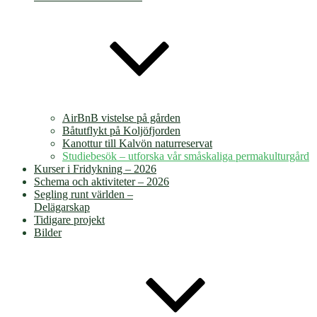
AirBnB vistelse på gården
Båtutflykt på Koljöfjorden
Kanottur till Kalvön naturreservat
Studiebesök – utforska vår småskaliga permakulturgård
Kurser i Fridykning – 2026
Schema och aktiviteter – 2026
Segling runt världen –
Delägarskap
Tidigare projekt
Bilder