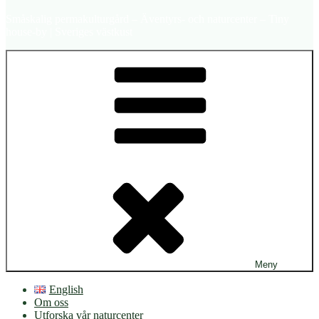
Småskalig permakulturgård – Äventyrs- och naturcenter – Tiny
house-by | Sveriges västkust
Meny
English
Om oss
Utforska vår naturcenter