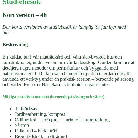
Studiebesök
Kort version – 4h
Den korta versionen av studiebesök är lämplig för familjer med
barn.
Beskrivning
En guidad tur i vår matträdgård och våra självbyggda hus och
konstruktioner, inklusive en tur i vår fantasiskog. Guiden kommer att
detaljera några metoder om permakultur och byggande med
naturliga material. Du kan sätta händerna i jorden eller lära dig att
använda ett verktyg under en praktisk session – beroende på säsong
och väder. En fika i Hästekasens bibliotek ingår i slutet.
Möjliga praktiska moment (beroende på säsong och väder)
Ta björksav
Jordbearbetning, kompost
Odlingskol – terra preta – urinkol – framställning
Så frön
Fälla träd – barka träd
Resa trädstock – rätt grund