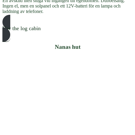
En avskild liten stuga vid ingången till egendomen. Dubbelsäng.
Ingen el, men en solpanel och ett 12V-batteri för en lampa och
laddning av telefoner.
Hyr the log cabin
Nanas hut