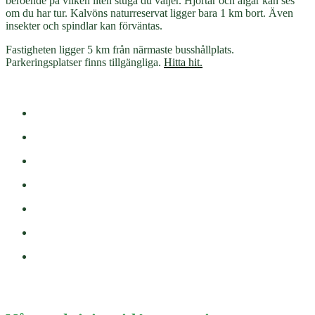
beroende på vilken liten stuga du väljer. Hjortar och älgar kan ses
om du har tur. Kalvöns naturreservat ligger bara 1 km bort. Även
insekter och spindlar kan förväntas.
Fastigheten ligger 5 km från närmaste busshållplats.
Parkeringsplatser finns tillgängliga.
Hitta hit.