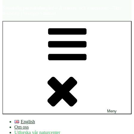
Småskalig permakulturgård – Äventyrs- och naturcenter – Tiny
house-by | Sveriges västkust
Meny
English
Om oss
Utforska vår naturcenter