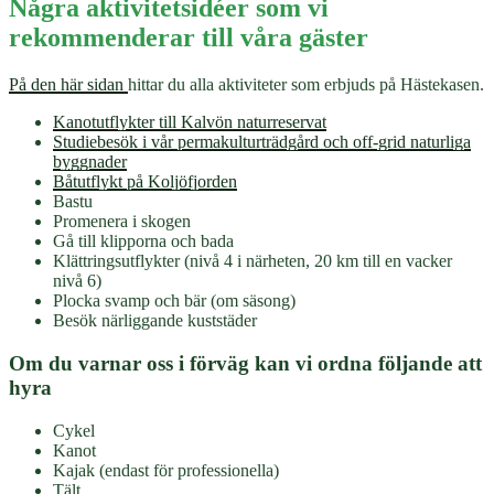
Några aktivitetsidéer som vi
rekommenderar till våra gäster
På den här sidan
hittar du alla aktiviteter som erbjuds på Hästekasen.
Kanotutflykter till Kalvön naturreservat
Studiebesök i vår permakulturträdgård och off-grid naturliga
byggnader
Båtutflykt på Koljöfjorden
Bastu
Promenera i skogen
Gå till klipporna och bada
Klättringsutflykter (nivå 4 i närheten, 20 km till en vacker
nivå 6)
Plocka svamp och bär (om säsong)
Besök närliggande kuststäder
Om du varnar oss i förväg kan vi ordna följande att
hyra
Cykel
Kanot
Kajak (endast för professionella)
Tält