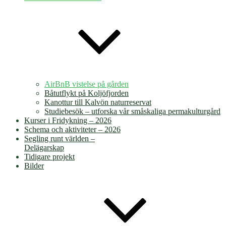
AirBnB vistelse på gården
Båtutflykt på Koljöfjorden
Kanottur till Kalvön naturreservat
Studiebesök – utforska vår småskaliga permakulturgård
Kurser i Fridykning – 2026
Schema och aktiviteter – 2026
Segling runt världen –
Delägarskap
Tidigare projekt
Bilder